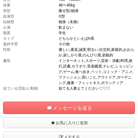
体重
40〜45kg
体型
痩せ型/細身
血液型
O型
結婚歴
独身（未婚）
お酒
飲まない
職業
学生
タイプ
どちらかといえばH系
最終学歴
その他
性格
優しい,素直,誠実,明るい,社交的,家庭的,おおら
か,寂しがり屋,のんびり屋,楽観的
趣味
インターネット,スポーツ,芸術・演劇,料理,旅
行,読書,カラオケ,音楽鑑賞,テレビ,ショッピン
グ,ゲーム,食べ歩き,ペット,コミック・アニメ,
ファッション,習いごと,アウトドア,ガーデニ
ング,健康・フィットネス,ボランティア
似ている芸能人/動物
似てる人教えてください♡♡♡
メッセージを送る
お気に入りに追加
メモする