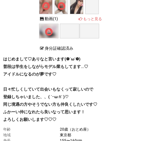
お風
くい
動画(
1
)
もっと見る
呂で
込み
全見
すぎ
え
ちゃ
♡♡
って
18秒 | 当
ます…
てちゃっ
身分証確認済み
てます…
はじめまして♡ありなと言います(❁´ω`❁)
えちな音
きこえち
普段は学生をしながらモデル業もしてます…♡
ゃった？
アイドルになるのが夢です♡
日々忙しくしていて出会いもなくって寂しいので
登録しちゃいました、、( ´･ω ก` )♡
同じ境遇の方やそうでない方も仲良くしたいです♡
ふかーい仲になれたら良いなって思います！
よろしくお願いします♡♡♡
年齢
20歳（おとめ座）
地域
東京都
身長
155〜160cm